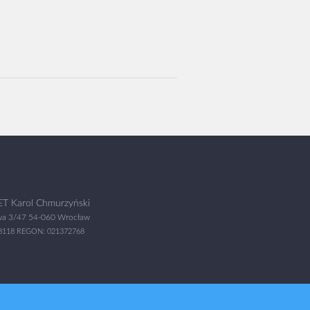
T Karol Chmurzyński
wa 3/47 54-060 Wrocław
18118 REGON: 021372768