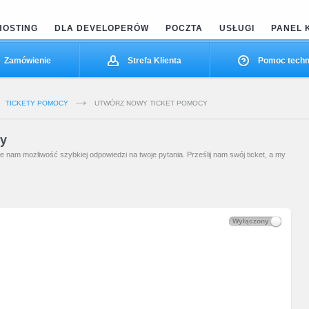
HOSTING
DLA DEVELOPERÓW
POCZTA
USŁUGI
PANEL 
Zamówienie
Strefa Klienta
Pomoc techn
TICKETY POMOCY
UTWÓRZ NOWY TICKET POMOCY
cy
nam mozliwość szybkiej odpowiedzi na twoje pytania. Prześlij nam swój ticket, a my
Wyłączony