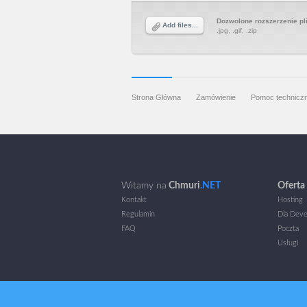
Dozwolone rozszerzenie pl
Add files...
.jpg, .gif, .zip
Strona Główna
Zamówienie
Pomoc technicz
Witamy na
Chmuri
.NET
Oferta
Kontakt
Hosting
Regulamin
Dla Dev
FAQ
Poczta
Usługi