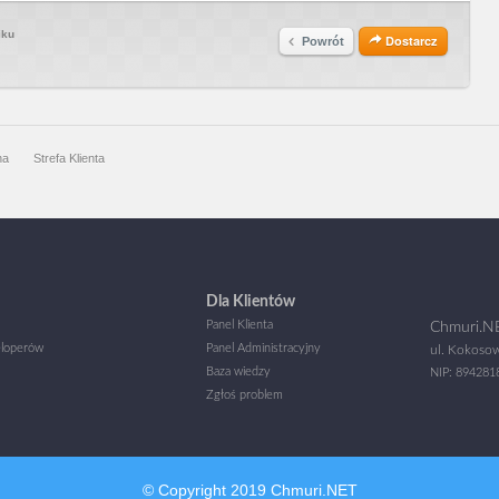
iku
Dostarcz
Powrót
na
Strefa Klienta
Dla Klientów
Panel Klienta
Chmuri.NE
eloperów
Panel Administracyjny
ul. Kokoso
Baza wiedzy
NIP: 89428
Zgłoś problem
© Copyright 2019 Chmuri.NET