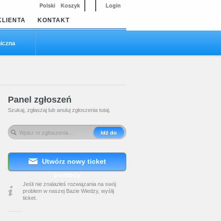
Polski
Koszyk
Login
KLIENTA
KONTAKT
iczna
Panel zgłoszeń
Szukaj, zgłaszaj lub anuluj zgłoszenia tutaj.
Idź do
Utwórz nowy ticket
pomocy
Jeśli nie znalazłeś rozwiązania na swój
problem w naszej Bazie Wiedzy, wyślij
ticket.